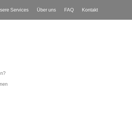
sere Services
Über uns
FAQ
Kontakt
en?
inen