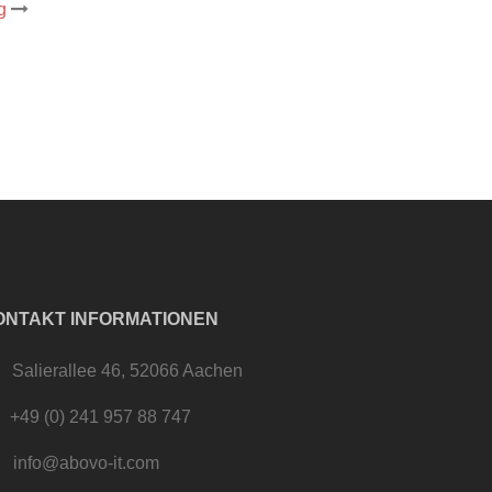
g
ONTAKT INFORMATIONEN
Salierallee 46, 52066 Aachen
+49 (0) 241 957 88 747
info@abovo-it.com